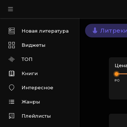
Литрек
Новая литература
Виджеты
ТОП
Цен
Книги
Ᵽ0
Интересное
Жанры
Плейлисты