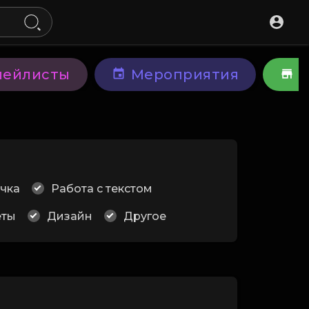
лейлисты
Мероприятия
У
чка
Работа с текстом
еты
Дизайн
Другое