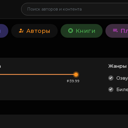
и
Авторы
Книги
П
а
Жанры
Озву
Ᵽ39.99
Бил